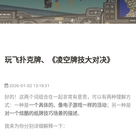
玩飞扑克牌、《凌空牌技大对决》
2026-01-02 13:19:31
好的！这两个词组合在一起非常有意思，可以有两种理解方
式：一种是
一个具体的、像电子游戏一样的活动
；另一种是
对一个炫酷的纸牌技巧场景的描述
。
我来为你分别详细解释一下：