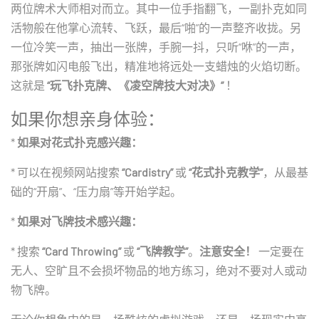
两位牌术大师相对而立。其中一位手指翻飞，一副扑克如同
活物般在他掌心流转、飞跃，最后“啪”的一声整齐收拢。另
一位冷笑一声，抽出一张牌，手腕一抖，只听“咻”的一声，
那张牌如闪电般飞出，精准地将远处一支蜡烛的火焰切断。
这就是
“玩飞扑克牌、《凌空牌技大对决》”
！
如果你想亲身体验：
*
如果对花式扑克感兴趣：
* 可以在视频网站搜索
“Cardistry”
或
“花式扑克教学”
，从最基
础的“开扇”、“压力扇”等开始学起。
*
如果对飞牌技术感兴趣：
* 搜索
“Card Throwing”
或
“飞牌教学”
。
注意安全！
一定要在
无人、空旷且不会损坏物品的地方练习，绝对不要对人或动
物飞牌。