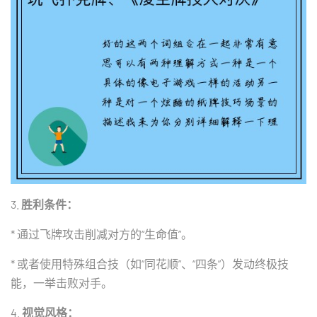
3.
胜利条件：
* 通过飞牌攻击削减对方的“生命值”。
* 或者使用特殊组合技（如“同花顺”、“四条”）发动终极技
能，一举击败对手。
4.
视觉风格：