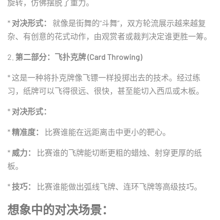
旋转，仿佛摆脱了重力。
*
对决形式：
就像是街舞的“斗舞”，双方轮流展示越来越复
杂、有创意的花式动作，由观赏者或裁判决定谁更胜一筹。
2.
第二部分：飞扑克牌 (Card Throwing)
* 这是一种将扑克牌像飞镖一样投掷出去的技术。经过练
习，纸牌可以飞得很远、很快，甚至能切入西瓜或木板。
*
对决形式：
*
精准度：
比赛谁能在远距离击中更小的靶心。
*
威力：
比赛谁的飞牌能切断更粗的蜡烛、射穿更厚的纸
板。
*
技巧：
比赛谁能做出弧线飞牌、连环飞牌等高级技巧。
想象中的对决场景：