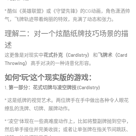
* 酷似《英雄联盟》或《守望先锋》的CG动画，角色潇洒帅
气，飞牌轨迹带着绚丽的特效，充满了动态和张力。
理解二：对一个炫酷纸牌技巧场景的描
述
这更像是对现实中
花式扑克（Cardistry）
和
飞牌术（Card
Throwing）
高手对决的一种诗意化形容。
如何“玩”这个现实版的游戏：
1.
第一部分：花式切牌与凌空牌技 (Cardistry)
* 这是纸牌的视觉艺术。两位牌手在手中做出各种令人眼花
缭乱的洗牌、切牌、展牌动作。
* “凌空”体现在一些高难度动作上，比如将整副牌抛到空中，
然后单手接住并完美收拢；或者让单张牌在指关节间跳跃、