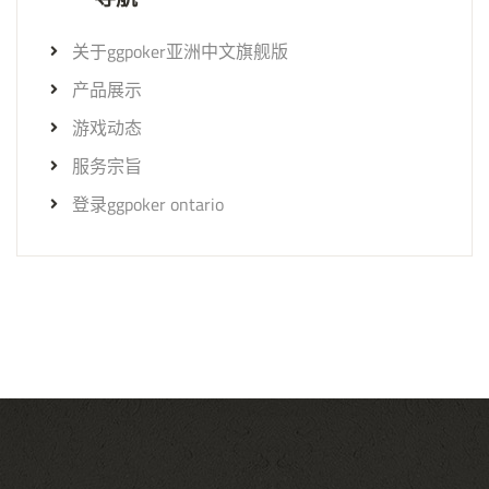
关于ggpoker亚洲中文旗舰版
产品展示
游戏动态
服务宗旨
登录ggpoker ontario