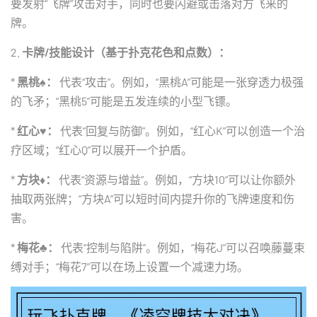
要发射“飞牌”攻击对手，同时也要闪避或击落对方飞来的
牌。
2.
卡牌/技能设计（基于扑克花色和点数）：
*
黑桃♠️：
代表“攻击”。例如，“黑桃A”可能是一张穿透力极强
的飞矛；“黑桃5”可能是五发连续的小型飞镖。
*
红心♥️：
代表“回复与防御”。例如，“红心K”可以创造一个治
疗区域；“红心Q”可以展开一个护盾。
*
方块♦️：
代表“资源与增益”。例如，“方块10”可以让你额外
抽取两张牌；“方块A”可以短时间内提升你的飞牌速度和伤
害。
*
梅花♣️：
代表“控制与陷阱”。例如，“梅花J”可以召唤藤蔓束
缚对手；“梅花7”可以在场上设置一个减速力场。