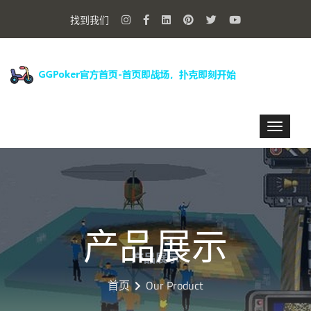
找到我们
产品展示
首页
Our Product