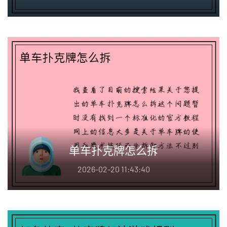
单车扑克牌怎么拆
2026-02-20 11:43:40