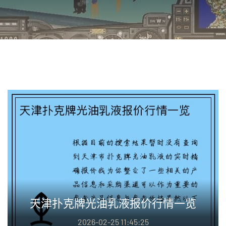
天津扑克牌光油乳液报价行情一览
2026-02-25 11:45:25