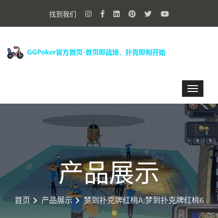
找到我们
产品展示
首页
产品展示
梦到扑克牌红桃a;梦到扑克牌红桃6