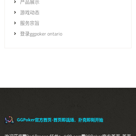
产品展示
游戏动态
服务宗旨
登录ggpoker ontario