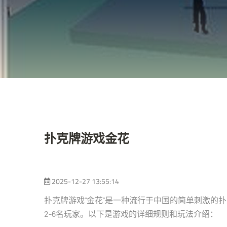
扑克牌游戏金花
2025-12-27 13:55:14
扑克牌游戏“金花”是一种流行于中国的简单刺激的
2-6名玩家。以下是游戏的详细规则和玩法介绍：