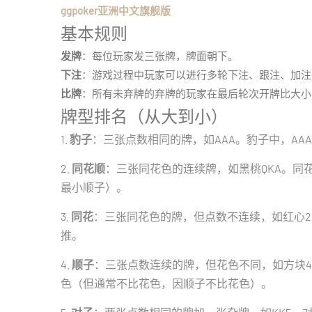
ggpoker亚洲中文旗舰版
基本规则
发牌
：每位玩家发三张牌，牌面朝下。
下注
：游戏过程中玩家可以进行多轮下注、跟注、加注
比牌
：所有未弃牌的弃牌的玩家在最后轮次开牌比大小
牌型排名（从大到小）
1.
豹子
：三张点数相同的牌，如AAA。豹子中，AAA
2.
同花顺
：三张同花色的连续牌，如黑桃QKA。同花顺
最小顺子）。
3.
同花
：三张同花色的牌，但点数不连续，如红心2
推。
4.
顺子
：三张点数连续的牌，但花色不同，如方块4
色（但通常不比花色，因顺子不比花色）。