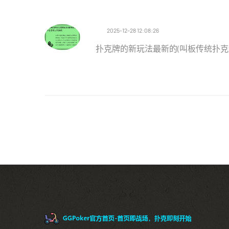
2025-12-28 12:08:26
扑克牌的新玩法最新的(叫板传统扑克