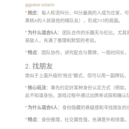
ggpoker ontario
*
抢庄
：每人轮流叫分，叫分最高的人成为庄家，可
黑桃A的人就是他的暗队友），形成2V3的局面。
*
为什么适合5人
：团队合作的乐趣无与伦比。尤其是
是敌人，充满了推理和默契的考验。
*
特点
：团队协作，讲究配合与算牌，一局时间长，
2. 找朋友
类似于上面升级的“抢庄”模式，但可以用一副牌玩
*
核心玩法
：事先约定好某种身份认定方式（例如，拿
此不知道身份。游戏过程中通过出牌来试探和确认队
*
为什么适合5人
：身份隐藏的悬疑感和寻找朋友的
*
特点
：身份推理，社交属性强，充满意外和惊喜。