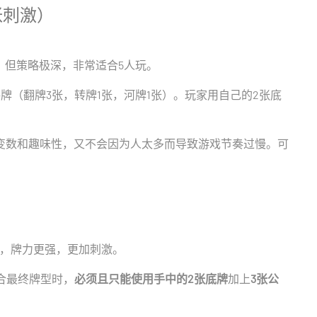
张刺激）
，但策略极深，非常适合5人玩。
牌（翻牌3张，转牌1张，河牌1张）。玩家用自己的2张底
变数和趣味性，又不会因为人太多而导致游戏节奏过慢。可
快，牌力更强，更加刺激。
合最终牌型时，
必须且只能使用手中的2张底牌
加上
3张公