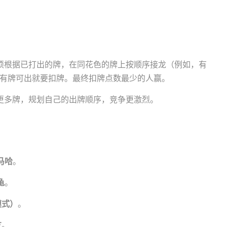
须根据已打出的牌，在同花色的牌上按顺序接龙（例如，有
没有牌可出就要扣牌。最终扣牌点数最少的人赢。
更多牌，规划自己的出牌顺序，竞争更激烈。
马哈
。
龟
。
模式）
。
友
。