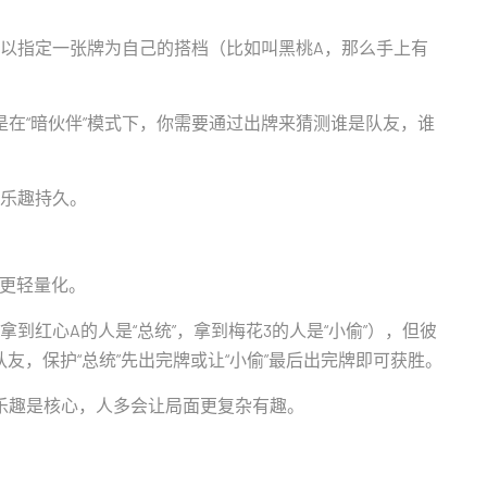
以指定一张牌为自己的搭档（比如叫黑桃A，那么手上有
在“暗伙伴”模式下，你需要通过出牌来猜测谁是队友，谁
乐趣持久。
，更轻量化。
到红心A的人是“总统”，拿到梅花3的人是“小偷”），但彼
友，保护“总统”先出完牌或让“小偷”最后出完牌即可获胜。
乐趣是核心，人多会让局面更复杂有趣。