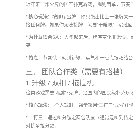
近年来非常火爆的国产扑克游戏，规则简单，节奏
*
核心玩法
：按顺序出牌，你只能出比上一张牌
大一
接任何牌。如果你无法接牌，就要“干瞪眼”，跳过
*
为什么适合5人
：人多起来后，牌序变化非常快，
笑。
*
特点
：节奏快，规则新颖，运气和一点点技巧结合
三、 团队合作类（需要有搭档）
1. 升级 / 双扣 / 拖拉机
这类游戏需要两副扑克牌，是国内的国民级扑克玩
*
核心玩法
：5个人玩时，通常采用“二打三”或“抢庄”
*
二打三
：通过叫分确定两名队友（通常是叫到特定
对抗争抢分数。