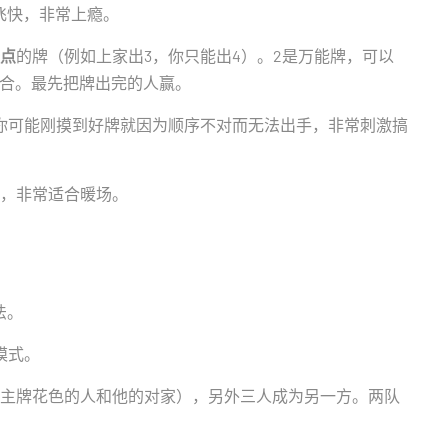
飞快，非常上瘾。
点
的牌（例如上家出3，你只能出4）。2是万能牌，可以
回合。最先把牌出完的人赢。
你可能刚摸到好牌就因为顺序不对而无法出手，非常刺激搞
，非常适合暖场。
法。
模式。
主牌花色的人和他的对家），另外三人成为另一方。两队