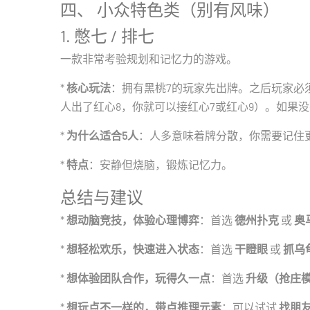
四、 小众特色类（别有风味）
1. 憋七 / 排七
一款非常考验规划和记忆力的游戏。
*
核心玩法
：拥有黑桃7的玩家先出牌。之后玩家必
人出了红心8，你就可以接红心7或红心9）。如果
*
为什么适合5人
：人多意味着牌分散，你需要记住
*
特点
：安静但烧脑，锻炼记忆力。
总结与建议
*
想动脑竞技，体验心理博弈
：首选
德州扑克
或
奥
*
想轻松欢乐，快速进入状态
：首选
干瞪眼
或
抓乌
*
想体验团队合作，玩得久一点
：首选
升级（抢庄
*
想玩点不一样的，带点推理元素
：可以试试
找朋