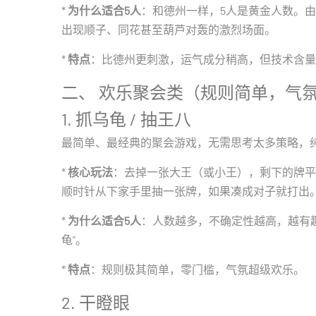
*
为什么适合5人
：和德州一样，5人是黄金人数。
出现顺子、同花甚至葫芦对轰的激烈场面。
*
特点
：比德州更刺激，运气成分稍高，但技术含量
二、 欢乐聚会类（规则简单，气
1. 抓乌龟 / 抽王八
最简单、最经典的聚会游戏，无需思考太多策略，
*
核心玩法
：去掉一张大王（或小王），剩下的牌平
顺时针从下家手里抽一张牌，如果凑成对子就打出
*
为什么适合5人
：人数越多，不确定性越高，越有
龟”。
*
特点
：规则极其简单，零门槛，气氛超级欢乐。
2. 干瞪眼