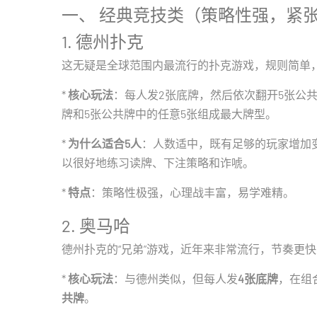
一、 经典竞技类（策略性强，紧
1. 德州扑克
这无疑是全球范围内最流行的扑克游戏，规则简单
*
核心玩法
：每人发2张底牌，然后依次翻开5张公共
牌和5张公共牌中的任意5张组成最大牌型。
*
为什么适合5人
：人数适中，既有足够的玩家增加
以很好地练习读牌、下注策略和诈唬。
*
特点
：策略性极强，心理战丰富，易学难精。
2. 奥马哈
德州扑克的“兄弟”游戏，近年来非常流行，节奏更
*
核心玩法
：与德州类似，但每人发
4张底牌
，在组
共牌
。