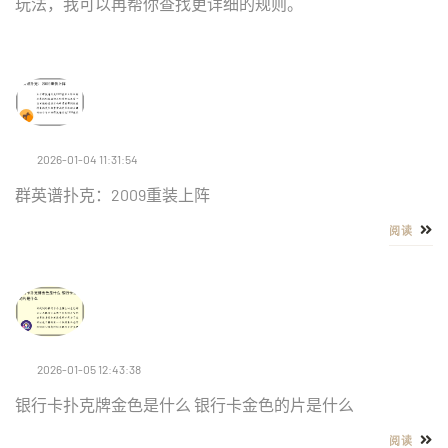
玩法，我可以再帮你查找更详细的规则。
2026-01-04 11:31:54
群英谱扑克：2009重装上阵
阅读
2026-01-05 12:43:38
银行卡扑克牌金色是什么 银行卡金色的片是什么
阅读